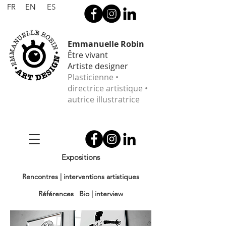
FR
EN
ES
Emmanuelle Robin
Être vivant
Artiste designer
Plasticienne •
directrice artistique •
autrice illustratrice
Expositions
Rencontres | interventions artistiques
Références
Bio | interview