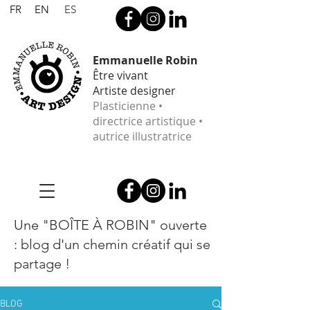
FR
EN
ES
Emmanuelle Robin
Être vivant
Artiste designer
Plasticienne •
directrice artistique •
autrice illustratrice
Une "BOÎTE À ROBIN" ouverte
: blog d'un chemin créatif qui se
partage !
BLOG