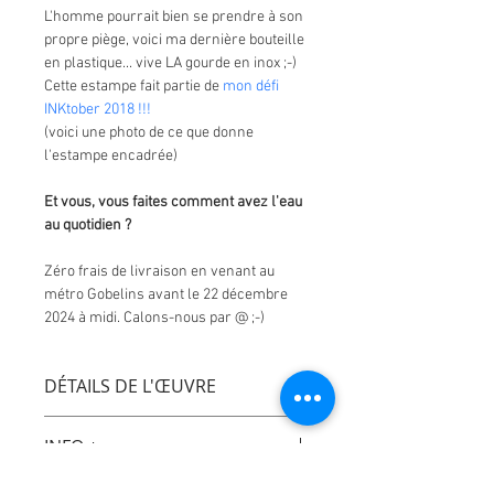
L'homme pourrait bien se prendre à son 
propre piège, voici ma dernière bouteille 
en plastique... vive LA gourde en inox ;-)
Cette estampe fait partie de 
mon défi 
INKtober 2018 !!!
(voici une photo de ce que donne 
l'estampe encadrée)
Et vous, vous faites comment avez l'eau 
au quotidien ?
Zéro frais de livraison en venant au 
métro Gobelins avant le 22 décembre 
2024 à midi. Calons-nous par @ ;-)
DÉTAILS DE L'ŒUVRE
INFO +
Estampe d'art
Papier Rives tradition extra blanc 250g
La joie d'offrir ou de s'offrir une oeuvre